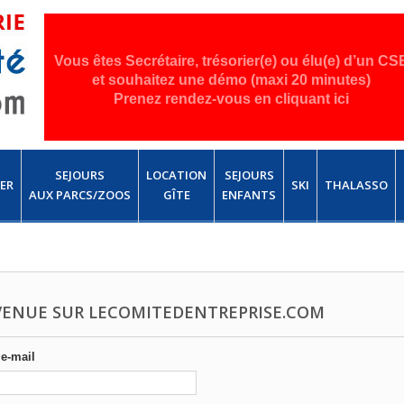
Vous êtes Secrétaire, trésorier(e) ou élu(e) d’un CS
et souhaitez une démo (maxi 20 minutes)
Prenez rendez-vous en cliquant ici
SEJOURS
LOCATION
SEJOURS
ER
SKI
THALASSO
AUX PARCS/ZOOS
GÎTE
ENFANTS
VENUE SUR LECOMITEDENTREPRISE.COM
e-mail