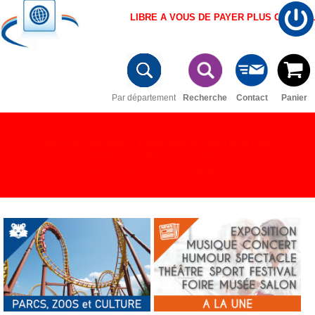
LIBRE A VOUS DE PAYER PLUS CHER A
Par département
Recherche
Contact
Panier
Vous êtes Secrétaire, trésorier(e) ou élu(e) d’un CSE
et souhaitez une démo (maxi 20 minutes)
Prenez rendez-vous en cliquant ici